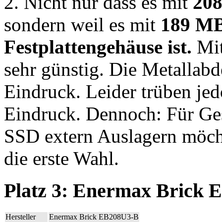
2. Nicht nur dass es mit
208
sondern weil es mit
189 MB
Festplattengehäuse ist.
Mit
sehr günstig. Die Metallab
Eindruck. Leider trüben je
Eindruck. Dennoch: Für Ges
SSD extern Auslagern möcht
die erste Wahl.
Platz 3: Enermax Brick
Hersteller
Enermax Brick EB208U3-B