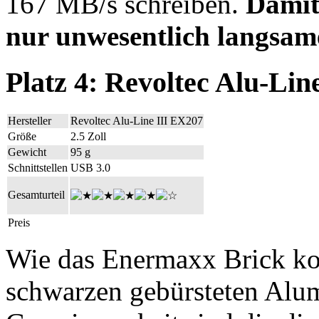
167 MB/s schreiben.
Damit 
nur unwesentlich langsame
Platz 4: Revoltec Alu-Lin
Hersteller
Revoltec Alu-Line III EX207
Größe
2.5 Zoll
Gewicht
95 g
Schnittstellen
USB 3.0
Gesamturteil
Preis
Wie das Enermaxx Brick ko
schwarzen gebürsteten Alum